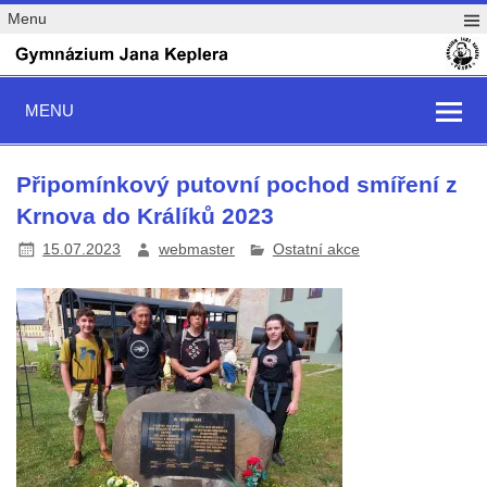
Menu
MENU
Připomínkový putovní pochod smíření z
Krnova do Králíků 2023
15.07.2023
webmaster
Ostatní akce