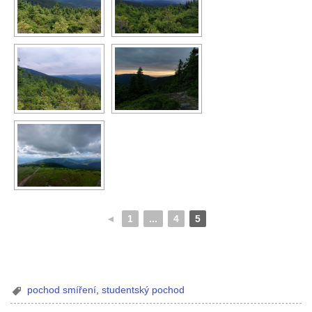
◄
1
...
4
5
pochod smíření
,
studentský pochod