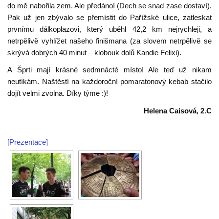
do mě nabořila zem. Ale předáno! (Dech se snad zase dostaví).
Pak už jen zbývalo se přemístit do Pařížské ulice, zatleskat
prvnímu dálkoplazovi, který uběhl 42,2 km nejrychleji, a
netrpělivě vyhlížet našeho finišmana (za slovem netrpělivě se
skrývá dobrých 40 minut – klobouk dolů Kandie Felixi).
A Šprti mají krásné sedmnácté místo! Ale teď už nikam
neutíkám. Naštěstí na každoroční pomaratonový kebab stačilo
dojít velmi zvolna. Díky týme :)!
Helena Caisová, 2.C
[Prezentace]