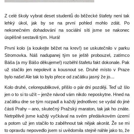
Z celé školy vybrat deset studentů do běžecké štafety není tak
lehký úkol, jak by se na první pohled mohlo zdát. Po
nekonečném dohadování na sociální síti jsme se nakonec
úspěšně sestavili tým. Hurá!
První kolo (a koukejte běžet na krev!) se uskutečnilo v parku
Stromovka. Náš nadupanej tým se ještě probouzel, zatímco
Báša (a my Bášo děkujeme!) rozběhl štafetu fakt dokonale. Pak
už stačilo jen nepolevit a kousnout se. Druhé místo v Praze
bylo naše! Ale tak to bylo přece od začátku jasný že jo…
Kolo druhé, celorepublikové, přišlo o pár dní později. Teď už šlo
jen o to si to užít – jenže návod vám nikdo neposkytne. Hned na
začátku dne se tým rozpadl a každý jednotlivec se vydal do jiné
části Prahy – ano, skutečný Pražský maraton, tak jak ho znáte.
Netrpělivě jsme každý vyčkával na svém předávkovém území
a potom už jen stačilo to zaběhnout tak nějak akorát. Že se mi
to opravdu nepovedlo jsem si uvědomila stejně náhle jako to, že