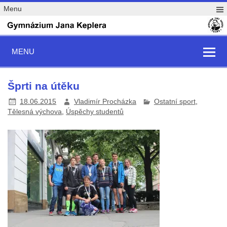
Menu
MENU
Šprti na útěku
18.06.2015
Vladimír Procházka
Ostatní sport
,
Tělesná výchova
,
Úspěchy studentů