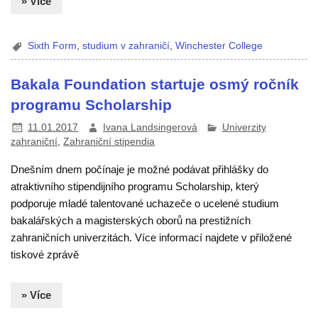
» Více
Sixth Form
,
studium v zahraničí
,
Winchester College
Bakala Foundation startuje osmý ročník
programu Scholarship
11.01.2017
Ivana Landsingerová
Univerzity
zahraniční
,
Zahraniční stipendia
Dnešním dnem počínaje je možné podávat přihlášky do
atraktivního stipendijního programu Scholarship, který
podporuje mladé talentované uchazeče o ucelené studium
bakalářských a magisterských oborů na prestižních
zahraničních univerzitách. Více informací najdete v přiložené
tiskové zprávě
» Více