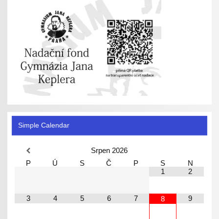
Simple Calendar
Srpen
2026
P
Ú
S
Č
P
S
N
1
2
3
4
5
6
7
9
8