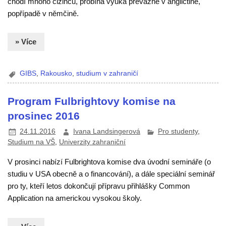
chodí mnoho cizinců, probíhá výuka převážně v angličtině,
popřípadě v němčině.
» Více
GIBS
,
Rakousko
,
studium v zahraničí
Program Fulbrightovy komise na
prosinec 2016
24.11.2016
Ivana Landsingerová
Pro studenty
,
Studium na VŠ
,
Univerzity zahraniční
V prosinci nabízí Fulbrightova komise dva úvodní semináře (o
studiu v USA obecně a o financování), a dále speciální seminář
pro ty, kteří letos dokončují přípravu přihlášky Common
Application na americkou vysokou školy.