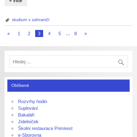
» Více
studium v zahraničí
«
1
2
3
4
5
…
8
»
Oblíbené
Rozvrhy hodin
Suplování
Bakaláři
Jídelníček
Školní restaurace Primirest
e-Sborovna