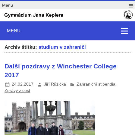
Menu
MENU
Archiv štítku:
studium v zahraničí
Další pozdravy z Winchester College
2017
24.02.2017
Jiří Růžička
Zahraniční stipendia
,
Zprávy z cest