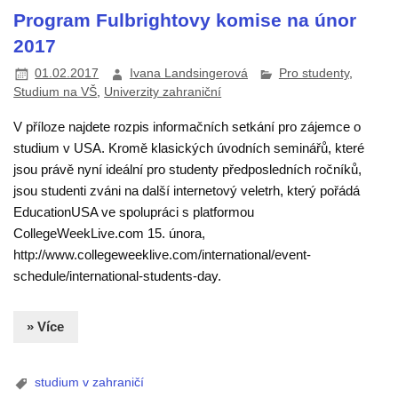
Program Fulbrightovy komise na únor
2017
01.02.2017
Ivana Landsingerová
Pro studenty
,
Studium na VŠ
,
Univerzity zahraniční
V příloze najdete rozpis informačních setkání pro zájemce o
studium v USA. Kromě klasických úvodních seminářů, které
jsou právě nyní ideální pro studenty předposledních ročníků,
jsou studenti zváni na další internetový veletrh, který pořádá
EducationUSA ve spolupráci s platformou
CollegeWeekLive.com 15. února,
http://www.collegeweeklive.com/international/event-
schedule/international-students-day.
» Více
studium v zahraničí