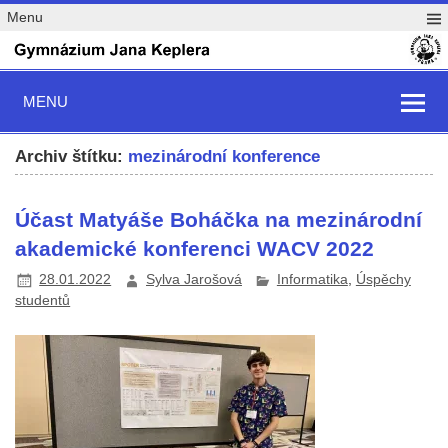
Menu
MENU
Archiv štítku:
mezinárodní konference
Účast Matyáše Boháčka na mezinárodní
akademické konferenci WACV 2022
28.01.2022
Sylva Jarošová
Informatika
,
Úspěchy
studentů