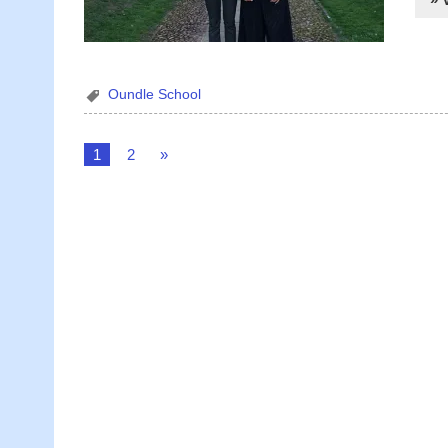
Oundle School
1
2
»