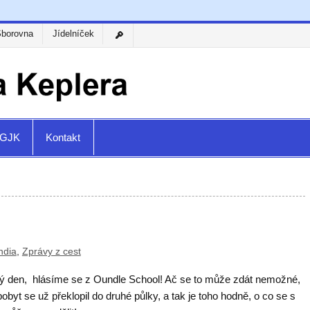
Sborovna
Jídelníček
a GJK
Kontakt
ndia
,
Zprávy z cest
ý den, hlásíme se z Oundle School! Ač se to může zdát nemožné,
obyt se už překlopil do druhé půlky, a tak je toho hodně, o co se s