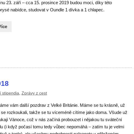
nu 23. září – cca 15. prosince 2019 budou moci, díky této
orysé nabídce, studovat v Oundle 1 dívka a 1 chlapec.
Více
018
 stipendia
,
Zprávy z cest
láme vám další pozdrav z Velké Británie. Máme se tu krásně, už
 se rozkoukali, takže se tu víceméně cítíme jako doma. Všude už
kají Vánoce, což v nás začíná probouzet i nějakou tu sváteční
du (i když počasí tomu tedy vůbec nepomáhá – zatím tu je velmi
tivě a teplo), ale všechny podrobnosti naleznete v přiloženém