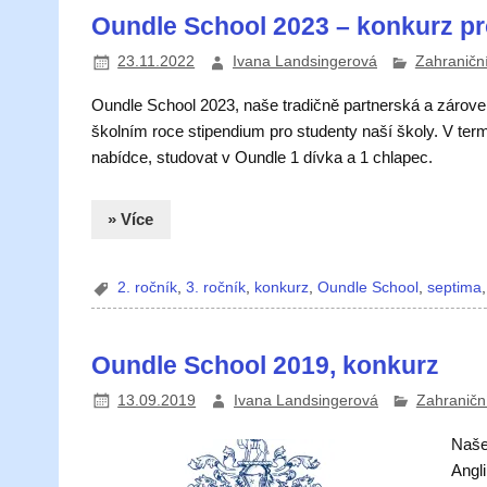
Oundle School 2023 – konkurz pro
23.11.2022
Ivana Landsingerová
Zahraniční
Oundle School 2023, naše tradičně partnerská a zároveň 
školním roce stipendium pro studenty naší školy. V ter
nabídce, studovat v Oundle 1 dívka a 1 chlapec.
» Více
2. ročník
,
3. ročník
,
konkurz
,
Oundle School
,
septima
Oundle School 2019, konkurz
13.09.2019
Ivana Landsingerová
Zahraniční
Naše 
Angli