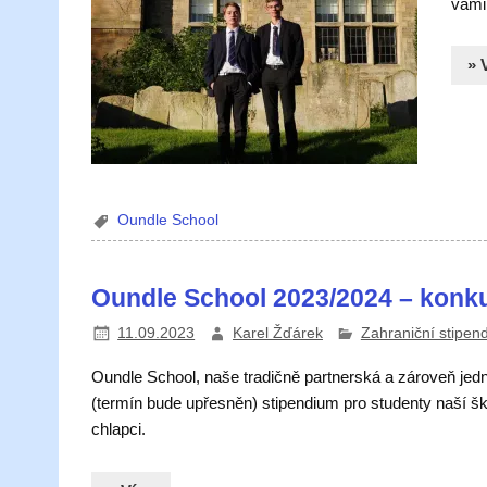
vámi
» 
Oundle School
Oundle School 2023/2024 – konku
11.09.2023
Karel Žďárek
Zahraniční stipend
Oundle School, naše tradičně partnerská a zároveň jedna
(termín bude upřesněn) stipendium pro studenty naší š
chlapci.