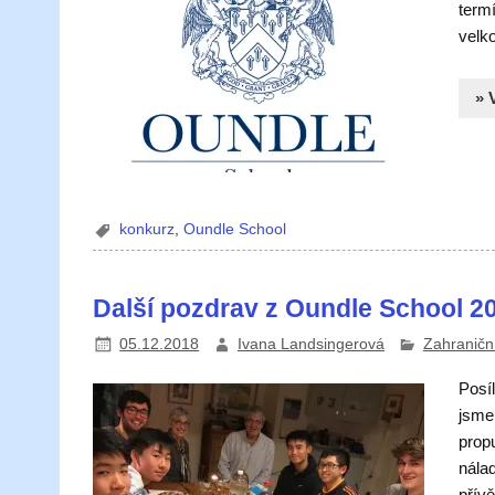
termí
velk
» 
konkurz
,
Oundle School
Další pozdrav z Oundle School 2
05.12.2018
Ivana Landsingerová
Zahraniční
Posí
jsme
propu
nála
přívě