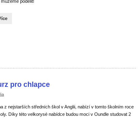
 můžeme podělit!
Více
rz pro chlapce
ia
 z nejstarších středních škol v Anglii, nabízí v tomto školním roce
koly. Díky této velkorysé nabídce budou moci v Oundle studovat 2