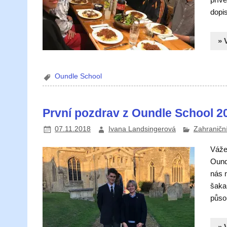
dopi
» 
Oundle School
První pozdrav z Oundle School 2
07.11.2018
Ivana Landsingerová
Zahraniční
Váže
Oundl
nás n
šakal
působ
» 