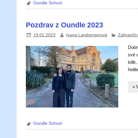
Oundle School
Pozdrav z Oundle 2023
19.01.2023
Ivana Landsingerová
Zahraniční
Dobr
své 
tolik
ředi
» 
Oundle School