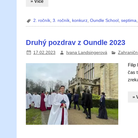
» Více
2. ročník
,
3. ročník
,
konkurz
,
Oundle School
,
septima
Druhý pozdrav z Oundle 2023
17.02.2023
Ivana Landsingerová
Zahraniční
Filip
čas t
zreka
» 