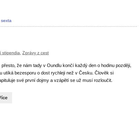
,
sexta
 stipendia
,
Zprávy z cest
 I přesto, že nám tady v Oundlu končí každý den o hodinu později,
u utíká bezesporu o dost rychleji než v Česku. Člověk si
pituluje své první dojmy a vzápětí se už musí rozloučit.
Více