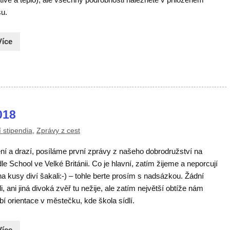
su.
Více
018
 stipendia
,
Zprávy z cest
ní a drazí, posíláme první zprávy z našeho dobrodružství na
e School ve Velké Británii. Co je hlavní, zatím žijeme a neporcují
a kusy diví šakali:-) – tohle berte prosím s nadsázkou. Žádní
i, ani jiná divoká zvěř tu nežije, ale zatím největší obtíže nám
í orientace v městečku, kde škola sídlí.
Více