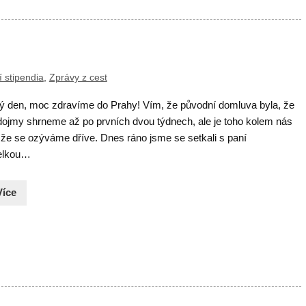
 stipendia
,
Zprávy z cest
ý den, moc zdravíme do Prahy! Vím, že původní domluva byla, že
dojmy shrneme až po prvních dvou týdnech, ale je toho kolem nás
, že se ozýváme dříve. Dnes ráno jsme se setkali s paní
telkou…
Více