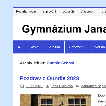
Rozvrhy hodin
Suplování
Bakaláři
Classroom
e-
Škola
Studium
Uchazeči
Život n
Archiv štítku:
Oundle School
Pozdrav z Oundle 2023
02.12.2023
Jana Hlávková
Zahraniční stipe
Dobr
náš p