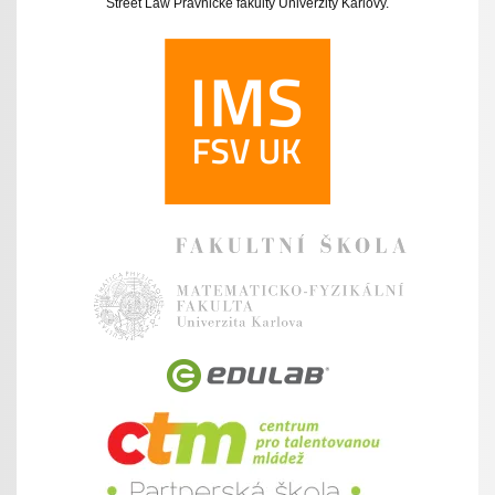
Street Law Právnické fakulty Univerzity Karlovy.