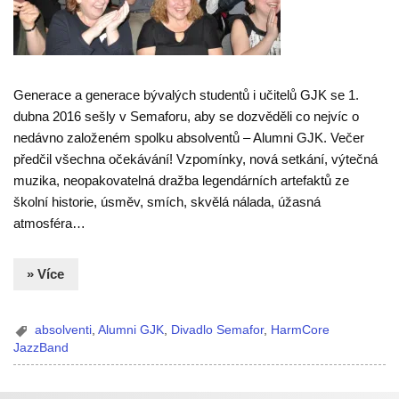
Generace a generace bývalých studentů i učitelů GJK se 1.
dubna 2016 sešly v Semaforu, aby se dozvěděli co nejvíc o
nedávno založeném spolku absolventů – Alumni GJK. Večer
předčil všechna očekávání! Vzpomínky, nová setkání, výtečná
muzika, neopakovatelná dražba legendárních artefaktů ze
školní historie, úsměv, smích, skvělá nálada, úžasná
atmosféra…
» Více
absolventi
,
Alumni GJK
,
Divadlo Semafor
,
HarmCore
JazzBand