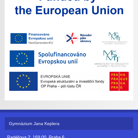
Gymnázium Jana Keplera
Parléřova 2, 169 00, Praha 6