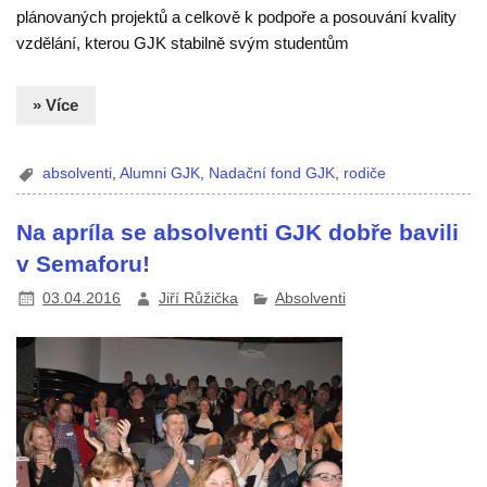
plánovaných projektů a celkově k podpoře a posouvání kvality
vzdělání, kterou GJK stabilně svým studentům
» Více
absolventi
,
Alumni GJK
,
Nadační fond GJK
,
rodiče
Na apríla se absolventi GJK dobře bavili
v Semaforu!
03.04.2016
Jiří Růžička
Absolventi