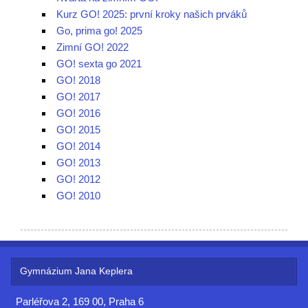
Kurz GO! 2025: první kroky našich prváků
Go, prima go! 2025
Zimní GO! 2022
GO! sexta go 2021
GO! 2018
GO! 2017
GO! 2016
GO! 2015
GO! 2014
GO! 2013
GO! 2012
GO! 2010
Gymnázium Jana Keplera
Parléřova 2, 169 00, Praha 6