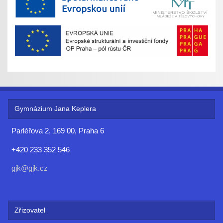
Gymnázium Jana Keplera
Parléřova 2, 169 00, Praha 6
+420 233 352 546
gjk@gjk.cz
Zřizovatel