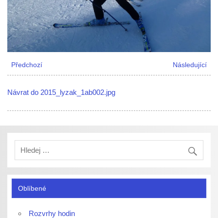
Předchozí
Následující
Návrat do 2015_lyzak_1ab002.jpg
Oblíbené
Rozvrhy hodin