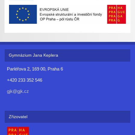
Gymnázium Jana Keplera
Parléřova 2, 169 00, Praha 6
+420 233 352 546
gjk@gjk.cz
Zřizovatel