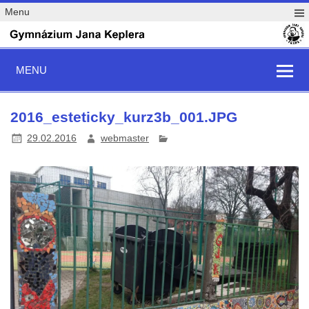
Menu
MENU
2016_esteticky_kurz3b_001.JPG
29.02.2016
webmaster