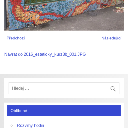
Předchozí
Následující
Návrat do 2016_esteticky_kurz3b_001.JPG
Oblíbené
Rozvrhy hodin