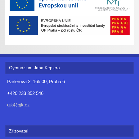
Gymnázium Jana Keplera
Parléřova 2, 169 00, Praha 6
+420 233 352 546
gjk@gjk.cz
Zřizovatel