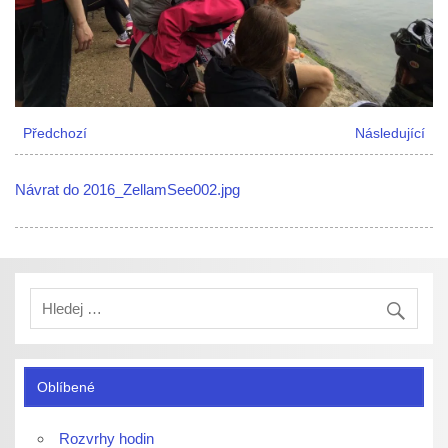
Předchozí
Následující
Návrat do 2016_ZellamSee002.jpg
Oblíbené
Rozvrhy hodin