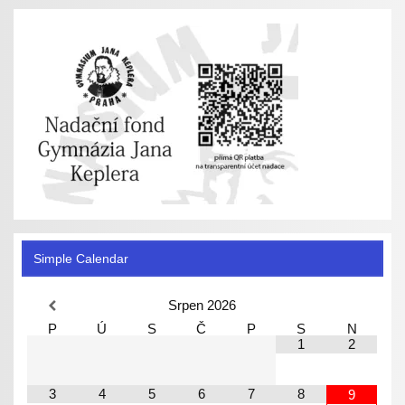
Simple Calendar
Srpen
2026
P
Ú
S
Č
P
S
N
1
2
3
4
5
6
7
8
9