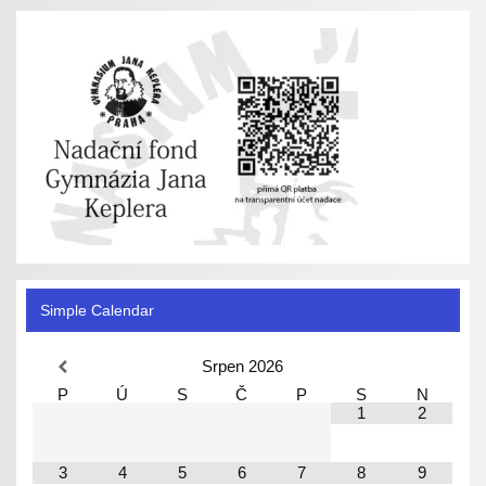
Simple Calendar
Srpen
2026
P
Ú
S
Č
P
S
N
1
2
3
4
5
6
7
8
9