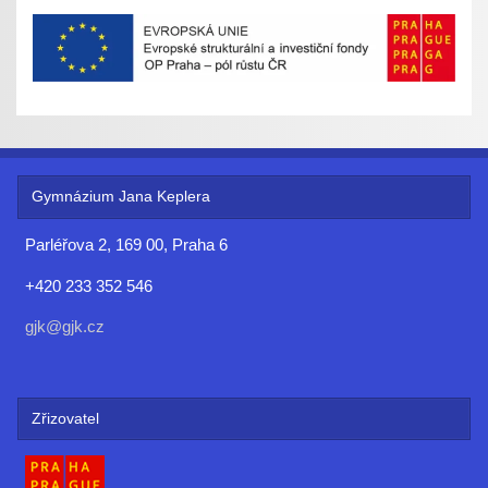
Gymnázium Jana Keplera
Parléřova 2, 169 00, Praha 6
+420 233 352 546
gjk@gjk.cz
Zřizovatel