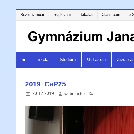
Rozvrhy hodin
Suplování
Bakaláři
Classroom
e-
Škola
Studium
Uchazeči
Život n
2019_CaP25
20.12.2019
webmaster