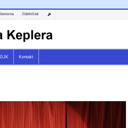
Sborovna
Jídelníček
a GJK
Kontakt