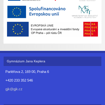
Gymnázium Jana Keplera
Parléřova 2, 169 00, Praha 6
+420 233 352 546
gjk@gjk.cz