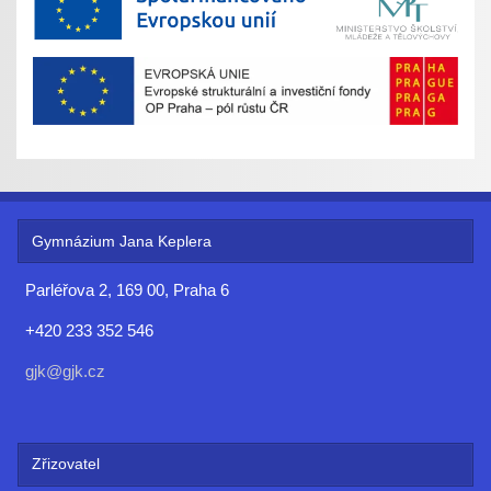
Gymnázium Jana Keplera
Parléřova 2, 169 00, Praha 6
+420 233 352 546
gjk@gjk.cz
Zřizovatel