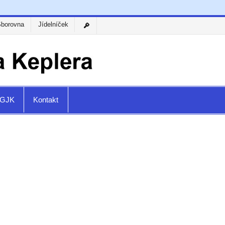
Sborovna
Jídelníček
a GJK
Kontakt