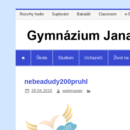
Rozvrhy hodin
Suplování
Bakaláři
Classroom
e-
Škola
Studium
Uchazeči
Život n
nebeadudy200pruhl
28.04.2015
webmaster