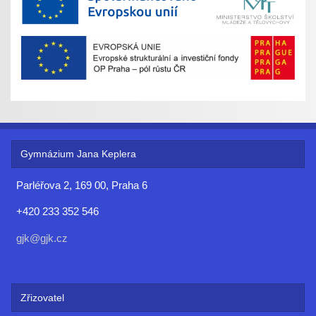
Gymnázium Jana Keplera
Parléřova 2, 169 00, Praha 6
+420 233 352 546
gjk@gjk.cz
Zřizovatel