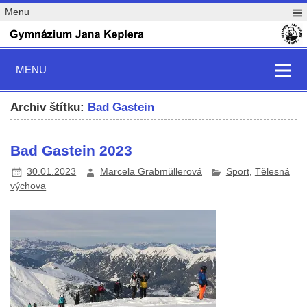
Menu
MENU
Archiv štítku:
Bad Gastein
Bad Gastein 2023
30.01.2023
Marcela Grabmüllerová
Sport
,
Tělesná
výchova