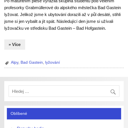
Po maturitním plese vyrazila skupina studentů pod velením
profesorky Grabmüllerové do alpského městečka Bad Gastein
lyžovat. Jelikož jsme k ubytování dorazili až v půl desáté, stihli
jsme si jen vybalit a jít spát. Následující den jsme si užívali
lyžovačku ve středisku Bad Gastein – Bad Hofgastein.
» Více
Alpy
,
Bad Gastein
,
lyžování
Oblíbené