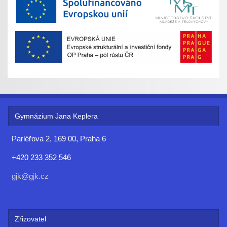
Gymnázium Jana Keplera
Parléřova 2, 169 00, Praha 6
+420 233 352 546
gjk@gjk.cz
Zřizovatel