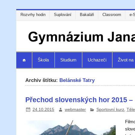
Rozvrhy hodin
Suplování
Bakaláři
Classroom
e-
Škola
Studium
Uchazeči
Život n
Archiv štítku:
Belánské Tatry
Přechod slovenských hor 2015 –
24.10.2015
webmaster
Sportovní kurz
,
Těl
Film
slove