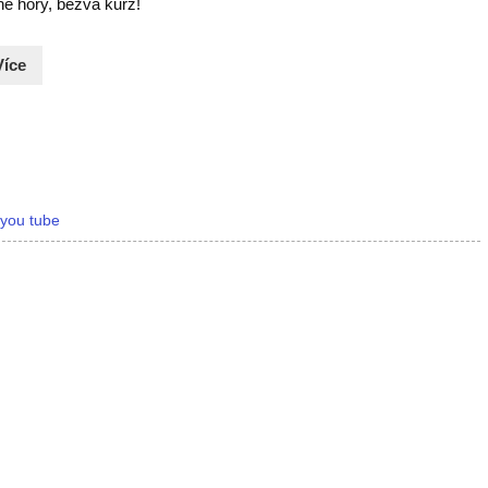
né hory, bezva kurz!
Více
,
you tube