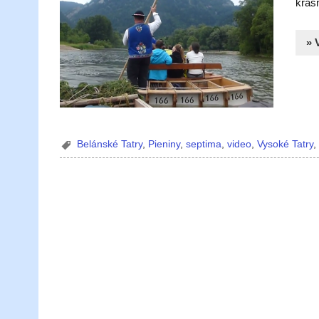
krás
» 
Belánské Tatry
,
Pieniny
,
septima
,
video
,
Vysoké Tatry