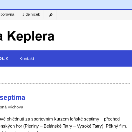
Sborovna
Jídelníček
a GJK
Kontakt
 septima
esná výchova
ové ohlédnutí za sportovním kurzem loňské septimy – přechod
nských hor (Pieniny – Belánské Tatry – Vysoké Tatry). Pěkný film,