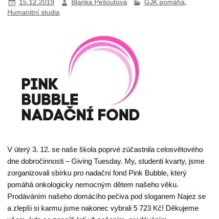
15.12.2019
Blanka Pešoutová
GJK pomáhá
,
Humanitní studia
V úterý 3. 12. se naše škola poprvé zúčastnila celosvětového
dne dobročinnosti – Giving Tuesday. My, studenti kvarty, jsme
zorganizovali sbírku pro nadační fond Pink Bubble, který
pomáhá onkologicky nemocným dětem našeho věku.
Prodáváním našeho domácího pečiva pod sloganem Najez se
a zlepši si karmu jsme nakonec vybrali 5 723 Kč! Děkujeme