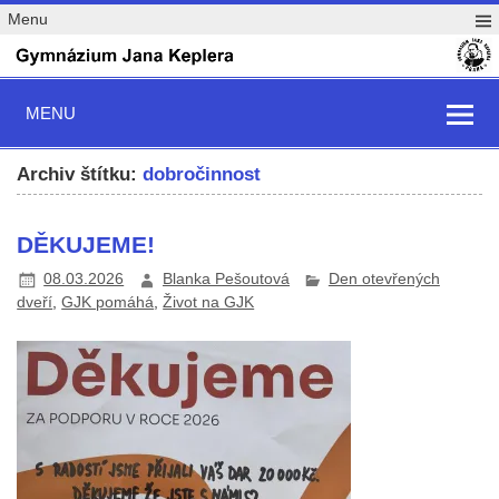
Menu
MENU
Archiv štítku:
dobročinnost
DĚKUJEME!
08.03.2026
Blanka Pešoutová
Den otevřených
dveří
,
GJK pomáhá
,
Život na GJK