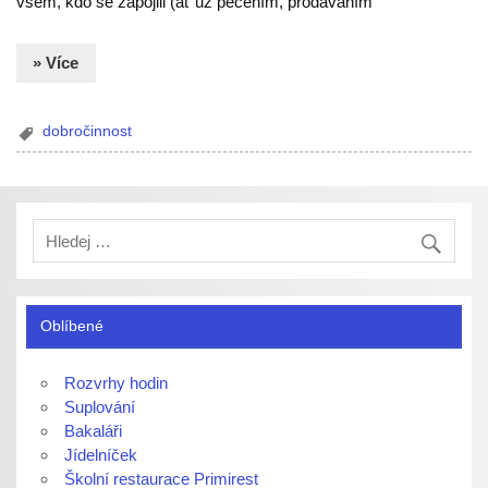
všem, kdo se zapojili (ať už pečením, prodáváním
» Více
dobročinnost
Oblíbené
Rozvrhy hodin
Suplování
Bakaláři
Jídelníček
Školní restaurace Primirest