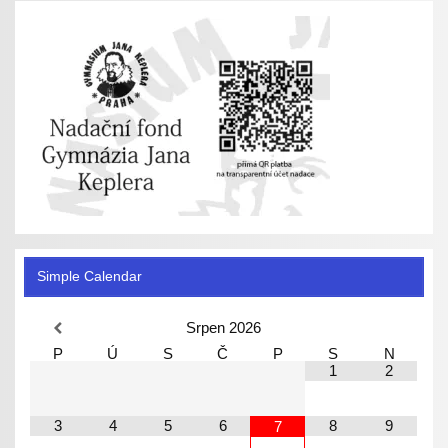
Simple Calendar
Srpen
2026
P
Ú
S
Č
P
S
N
1
2
3
4
5
6
8
9
7