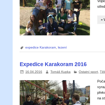
Vopi
střed
» 
expedice Karakoram
,
lezení
Expedice Karakoram 2016
16.04.2016
Tomáš Kupka
Ostatní sport
,
Těl
Počas
vyra
přek
na s