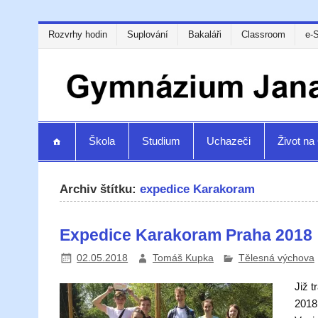
Rozvrhy hodin
Suplování
Bakaláři
Classroom
e-
Škola
Studium
Uchazeči
Život n
Archiv štítku:
expedice Karakoram
Expedice Karakoram Praha 2018
02.05.2018
Tomáš Kupka
Tělesná výchova
Již 
2018