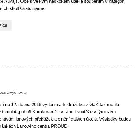
ce Auvajs. Obě s velkým náskokem utekla soupeřům v kategorii
ních škol! Gratulujeme!
Více
esná výchova
í se 12. dubna 2016 vydařilo a tři družstva z GJK tak mohla
zit zdolat „pohoří Karakoram“ – v rámci soutěže v týmovém
onávání lanových překážek a plnění dalších úkolů. Výsledky budou
tránkách Lanového centra PROUD.