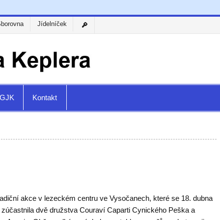
Sborovna
Jídelníček
a GJK
Kontakt
tradiční akce v lezeckém centru ve Vysočanech, které se 18. dubna
 zúčastnila dvě družstva Couraví Caparti Cynického Peška a