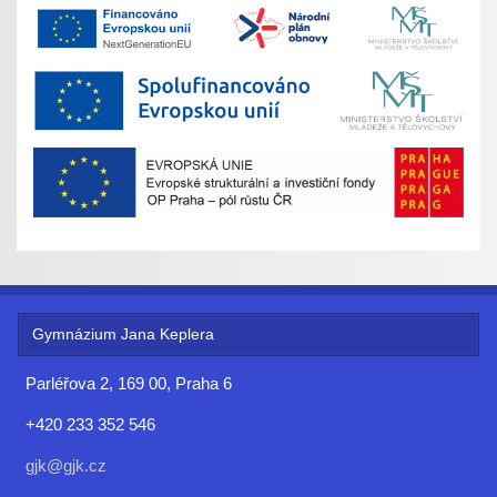
Gymnázium Jana Keplera
Parléřova 2, 169 00, Praha 6
+420 233 352 546
gjk@gjk.cz