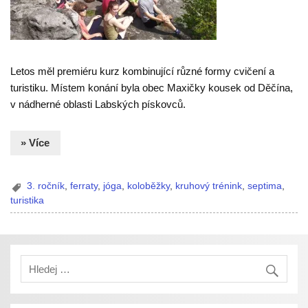
Letos měl premiéru kurz kombinující různé formy cvičení a
turistiku. Místem konání byla obec Maxičky kousek od Děčína,
v nádherné oblasti Labských pískovců.
» Více
3. ročník
,
ferraty
,
jóga
,
koloběžky
,
kruhový trénink
,
septima
,
turistika