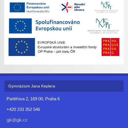
Gymnázium Jana Keplera
Parléřova 2, 169 00, Praha 6
+420 233 352 546
gjk@gjk.cz