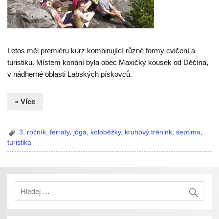
Letos měl premiéru kurz kombinující různé formy cvičení a
turistiku. Místem konání byla obec Maxičky kousek od Děčína,
v nádherné oblasti Labských pískovců.
» Více
3. ročník
,
ferraty
,
jóga
,
koloběžky
,
kruhový trénink
,
septima
,
turistika