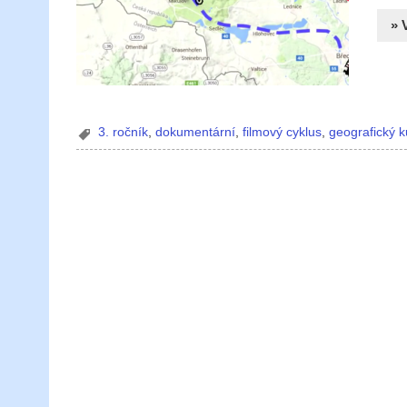
» 
3. ročník
,
dokumentární
,
filmový cyklus
,
geografický k