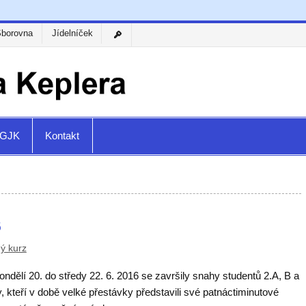
Sborovna
Jídelníček
a GJK
Kontakt
6
ý kurz
ndělí 20. do středy 22. 6. 2016 se završily snahy studentů 2.A, B a
, kteří v době velké přestávky představili své patnáctiminutové