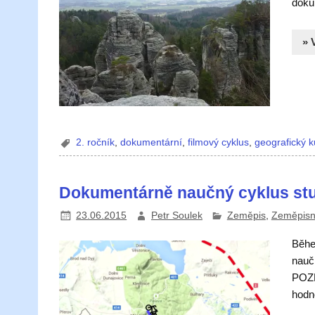
doku
» 
2. ročník
,
dokumentární
,
filmový cyklus
,
geografický k
Dokumentárně naučný cyklus stu
23.06.2015
Petr Soulek
Zeměpis
,
Zeměpisn
Běhe
nauč
POZN
hodno