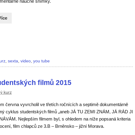
mentárně naučné snímky.
Více
urz
,
sexta
,
video
,
you tube
dentských filmů 2015
ý kurz
m června vyvrcholil ve třetích ročnících a septimě dokumentárně
ný cyklus studentských filmů „aneb JÁ TU ZEMI ZNÁM, JÁ RÁD JI
ÁVÁM. Nejlepším filmem byl, s ohledem na níže popsaná kriteria
cení, film chlapců ze 3.B – Brněnsko – jižní Morava.