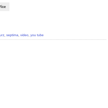
Více
urz
,
septima
,
video
,
you tube