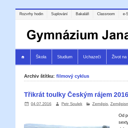
Rozvrhy hodin
Suplování
Bakaláři
Classroom
e-
Škola
Studium
Uchazeči
Život n
Archiv štítku:
filmový cyklus
Třikrát toulky Českým rájem 201
04.07.2016
Petr Soulek
Zeměpis
,
Zeměpisn
Od po
sexty