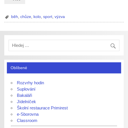
běh
,
chůze
,
kolo
,
sport
,
výzva
Oblíbené
Rozvrhy hodin
Suplování
Bakaláři
Jídelníček
Školní restaurace Primirest
e-Sborovna
Classroom