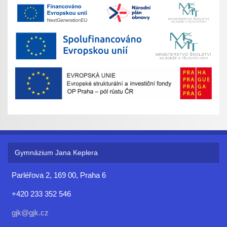
Gymnázium Jana Keplera
Parléřova 2, 169 00, Praha 6
+420 233 352 546
gjk@gjk.cz