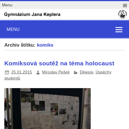
Menu
MENU
Archiv štítku:
komiks
Komiksová soutěž na téma holocaust
25.01.2015
Miroslav Pešek
Dějepis
,
Úspěchy
studentů