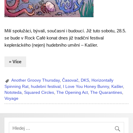
Milí spolužáci, bývalí, současní i budoucí. Již tuto sobotu, 28.5.
se bude v Rock Café konat dnes již tradiční festival
kepleráckého (nejen) hudebního umění – Kašler.
» Více
Another Groovy Thursday
,
Časovač
,
DKS
,
Horizontally
Spinning Rat
,
hudební festival
,
I Love You Honey Bunny
,
Kašler
,
Nototeda
,
Squared Circles
,
The Opening Act
,
The Quarantines
,
Voyage