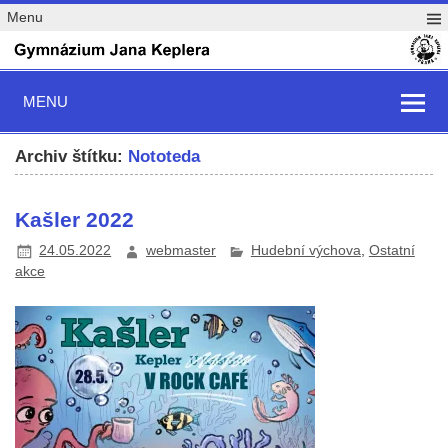
Menu
MENU
Archiv štítku:
Nototeda
Kašler 2022
24.05.2022
webmaster
Hudební výchova
,
Ostatní
akce