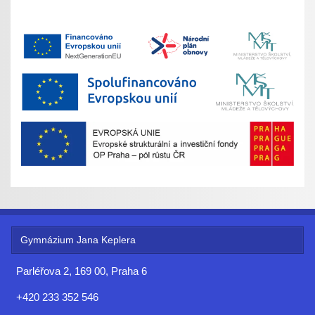
Gymnázium Jana Keplera
Parléřova 2, 169 00, Praha 6
+420 233 352 546