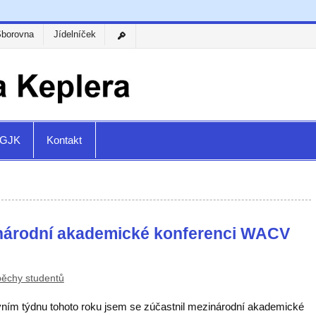
Sborovna
Jídelníček
a GJK
Kontakt
národní akademické konferenci WACV
ěchy studentů
vním týdnu tohoto roku jsem se zúčastnil mezinárodní akademické