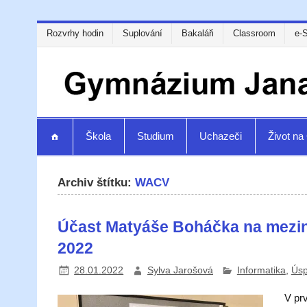
Rozvrhy hodin
Suplování
Bakaláři
Classroom
e-
Škola
Studium
Uchazeči
Život n
Archiv štítku:
WACV
Účast Matyáše Boháčka na mezi
2022
28.01.2022
Sylva Jarošová
Informatika
,
Úsp
V pr