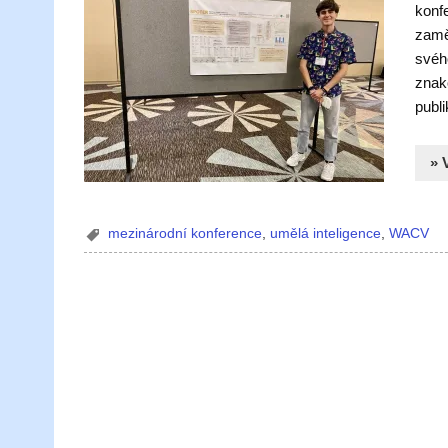
konf
zaměř
svéh
znak
publ
» 
mezinárodní konference
,
umělá inteligence
,
WACV