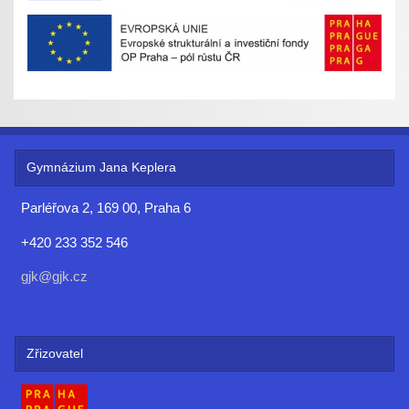
Gymnázium Jana Keplera
Parléřova 2, 169 00, Praha 6
+420 233 352 546
gjk@gjk.cz
Zřizovatel