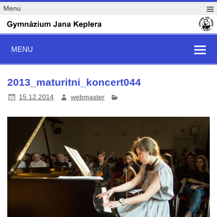
Menu
MENU
2013_maturitni_koncert044
15.12.2014
webmaster