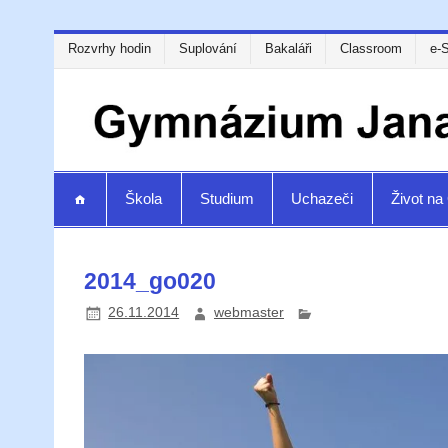
Rozvrhy hodin
Suplování
Bakaláři
Classroom
e-
Škola
Studium
Uchazeči
Život n
2014_go020
26.11.2014
webmaster