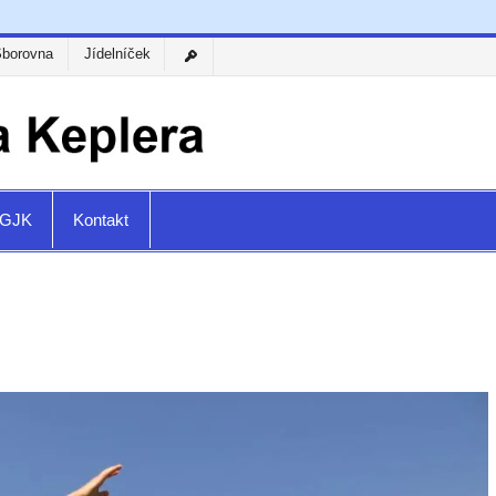
Sborovna
Jídelníček
a GJK
Kontakt