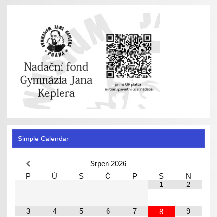
Simple Calendar
Srpen
2026
P
Ú
S
Č
P
S
N
1
2
3
4
5
6
7
9
8