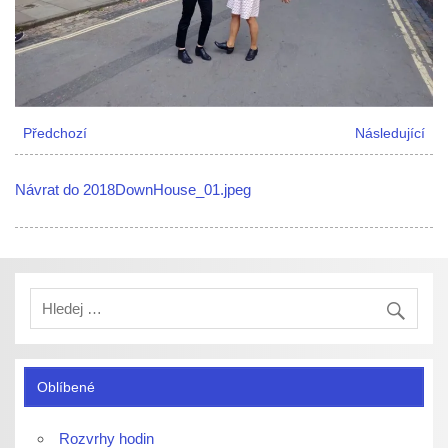
Předchozí
Následující
Návrat do 2018DownHouse_01.jpeg
Oblíbené
Rozvrhy hodin