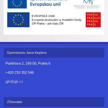
Gymnázium Jana Keplera
Parléřova 2, 169 00, Praha 6
+420 233 352 546
gjk@gjk.cz
Zřizovatel