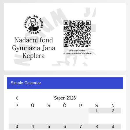
Simple Calendar
Srpen
2026
P
Ú
S
Č
P
S
N
1
2
3
4
5
6
7
8
9