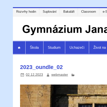
Rozvrhy hodin
Suplování
Bakaláři
Classroom
e-
Škola
Studium
Uchazeči
Život n
2023_oundle_02
02.12.2023
webmaster