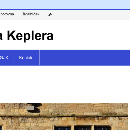
Sborovna
Jídelníček
a GJK
Kontakt