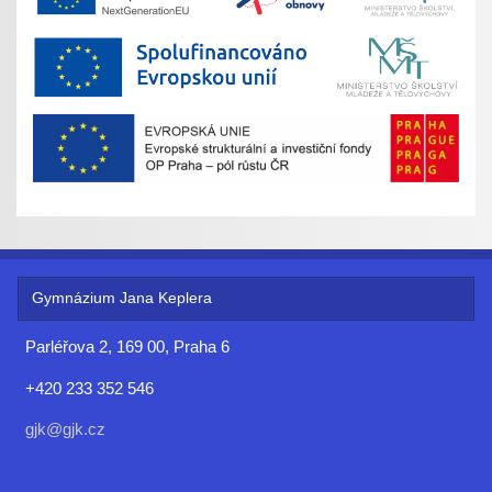
Gymnázium Jana Keplera
Parléřova 2, 169 00, Praha 6
+420 233 352 546
gjk@gjk.cz