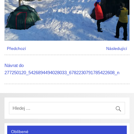
Předchozí
Následující
Návrat do
277250120_5426894494028033_6782230791785422608_n
Oblíbené