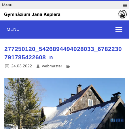
Menu
MENU
277250120_5426894494028033_6782230
791785422608_n
24.03.2022
webmaster