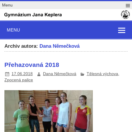
Menu
MENU
Archiv autora:
Dana Němečková
Přehazovaná 2018
17.06.2018
Dana Němečková
Tělesná výchova
,
Zpocená palice