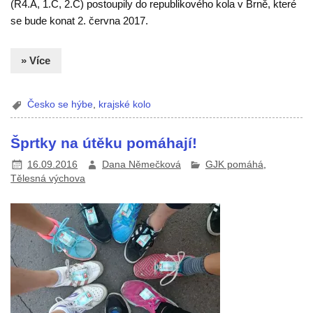
(R4.A, 1.C, 2.C) postoupily do republikového kola v Brně, které
se bude konat 2. června 2017.
» Více
Česko se hýbe
,
krajské kolo
Šprtky na útěku pomáhají!
16.09.2016
Dana Němečková
GJK pomáhá
,
Tělesná výchova