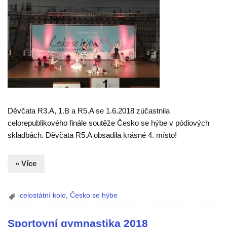
Děvčata R3.A, 1.B a R5.A se 1.6.2018 zúčastnila
celorepublikového finále soutěže Česko se hýbe v pódiových
skladbách. Děvčata R5.A obsadila krásné 4. místo!
» Více
celostátní kolo
,
Česko se hýbe
Sportovní gymnastika 2018