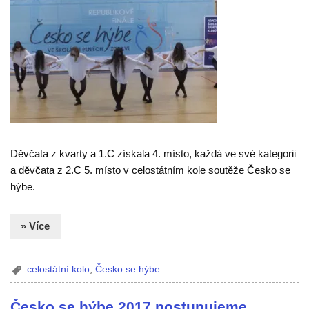
Děvčata z kvarty a 1.C získala 4. místo, každá ve své kategorii
a děvčata z 2.C 5. místo v celostátním kole soutěže Česko se
hýbe.
» Více
celostátní kolo
,
Česko se hýbe
Česko se hýbe 2017 postupujeme…