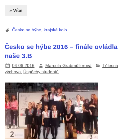
» Více
Česko se hýbe
,
krajské kolo
Česko se hýbe 2016 – finále ovládla
naše 3.B
04.06.2016
Marcela Grabmüllerová
Tělesná
výchova
,
Úspěchy studentů