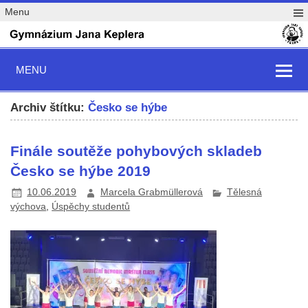
Menu
MENU
Archiv štítku:
Česko se hýbe
Finále soutěže pohybových skladeb
Česko se hýbe 2019
10.06.2019
Marcela Grabmüllerová
Tělesná
výchova
,
Úspěchy studentů