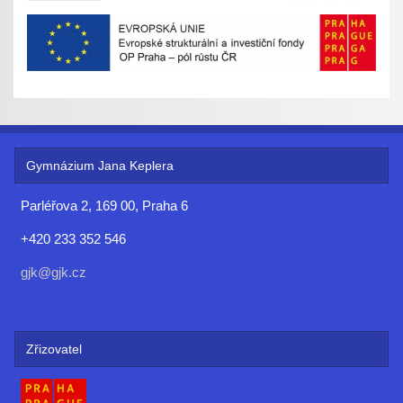
Gymnázium Jana Keplera
Parléřova 2, 169 00, Praha 6
+420 233 352 546
gjk@gjk.cz
Zřizovatel