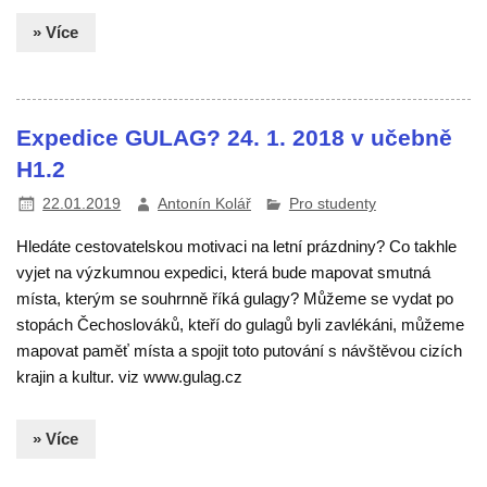
» Více
Expedice GULAG? 24. 1. 2018 v učebně
H1.2
22.01.2019
Antonín Kolář
Pro studenty
Hledáte cestovatelskou motivaci na letní prázdniny? Co takhle
vyjet na výzkumnou expedici, která bude mapovat smutná
místa, kterým se souhrnně říká gulagy? Můžeme se vydat po
stopách Čechoslováků, kteří do gulagů byli zavlékáni, můžeme
mapovat paměť místa a spojit toto putování s návštěvou cizích
krajin a kultur. viz www.gulag.cz
» Více