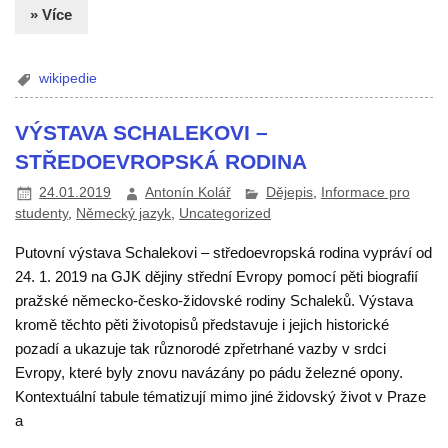
» Více
wikipedie
VÝSTAVA SCHALEKOVI –
STŘEDOEVROPSKÁ RODINA
24.01.2019
Antonín Kolář
Dějepis
,
Informace pro
studenty
,
Německý jazyk
,
Uncategorized
Putovní výstava Schalekovi – středoevropská rodina vypráví od
24. 1. 2019 na GJK dějiny střední Evropy pomocí pěti biografií
pražské německo-česko-židovské rodiny Schaleků. Výstava
kromě těchto pěti životopisů představuje i jejich historické
pozadí a ukazuje tak různorodé zpřetrhané vazby v srdci
Evropy, které byly znovu navázány po pádu železné opony.
Kontextuální tabule tématizují mimo jiné židovský život v Praze
a