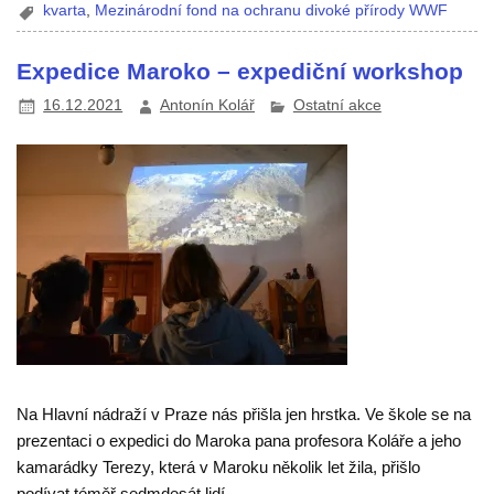
kvarta
,
Mezinárodní fond na ochranu divoké přírody WWF
Expedice Maroko – expediční workshop
16.12.2021
Antonín Kolář
Ostatní akce
Na Hlavní nádraží v Praze nás přišla jen hrstka. Ve škole se na
prezentaci o expedici do Maroka pana profesora Koláře a jeho
kamarádky Terezy, která v Maroku několik let žila, přišlo
podívat téměř sedmdesát lidí.