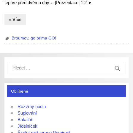
teprve před dvěma dny… [Prezentace] 1 2 ►
» Více
Broumov
,
go prima GO!
Oblíbené
Rozvrhy hodin
Suplování
Bakaláři
Jídelníček
Školní restaurace Primirest