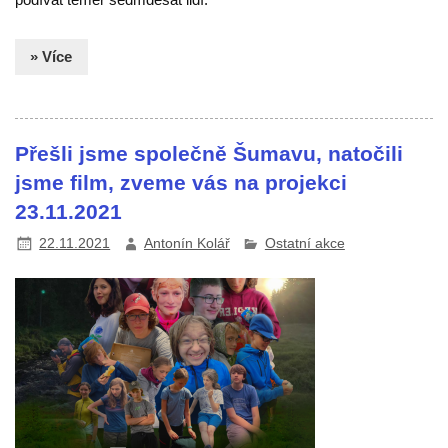
» Více
Přešli jsme společně Šumavu, natočili
jsme film, zveme vás na projekci
23.11.2021
22.11.2021
Antonín Kolář
Ostatní akce