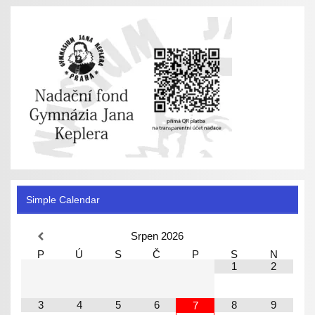
Simple Calendar
Srpen
2026
P
Ú
S
Č
P
S
N
1
2
3
4
5
6
8
9
7