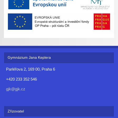
Gymnázium Jana Keplera
Parléřova 2, 169 00, Praha 6
+420 233 352 546
gjk@gjk.cz
Zřizovatel