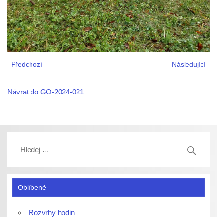
Předchozí
Následující
Návrat do GO-2024-021
Oblíbené
Rozvrhy hodin