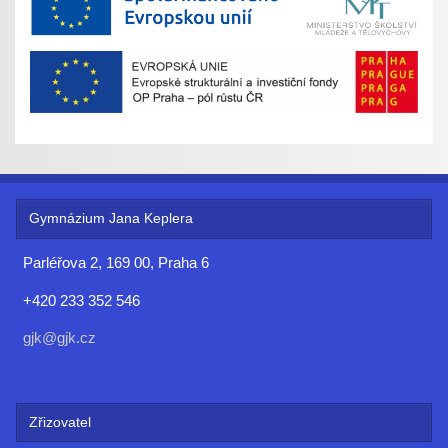
Gymnázium Jana Keplera
Parléřova 2, 169 00, Praha 6
+420 233 352 546
gjk@gjk.cz
Zřizovatel