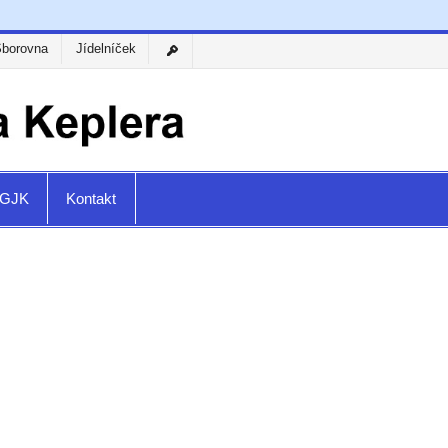
Sborovna
Jídelníček
a GJK
Kontakt