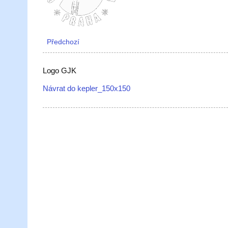
Předchozí
Logo GJK
Návrat do kepler_150x150