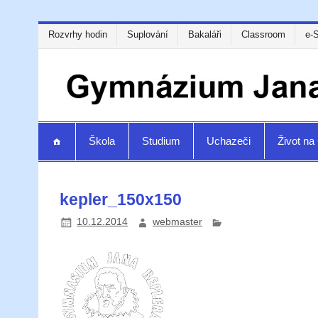
Rozvrhy hodin
Suplování
Bakaláři
Classroom
e-
Škola
Studium
Uchazeči
Život n
kepler_150x150
10.12.2014
webmaster