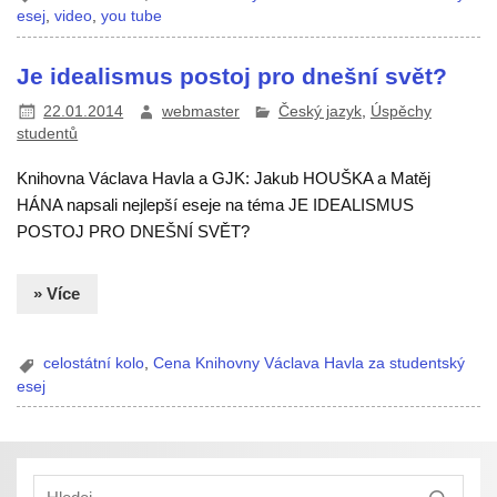
esej
,
video
,
you tube
Je idealismus postoj pro dnešní svět?
22.01.2014
webmaster
Český jazyk
,
Úspěchy
studentů
Knihovna Václava Havla a GJK: Jakub HOUŠKA a Matěj
HÁNA napsali nejlepší eseje na téma JE IDEALISMUS
POSTOJ PRO DNEŠNÍ SVĚT?
» Více
celostátní kolo
,
Cena Knihovny Václava Havla za studentský
esej