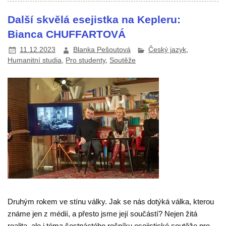
Další skvělá esejistka na Kepleru:
Bianca CHUFFARTOVÁ
11.12.2023
Blanka Pešoutová
Český jazyk
,
Humanitní studia
,
Pro studenty
,
Soutěže
Druhým rokem ve stínu války. Jak se nás dotýká válka, kterou
známe jen z médií, a přesto jsme její součástí? Nejen žitá
realita, ale i téma šestnáctého ročníku esejistické soutěže pro