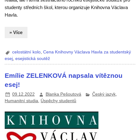
studenty středních škol, kterou organizuje Knihovna Václava
Havla.
» Více
celostátní kolo
,
Cena Knihovny Václava Havla za studentský
esej
,
esejistická soutěž
Emílie ZELENKOVÁ napsala vítěznou
esej!
09.12.2022
Blanka Pešoutová
Český jazyk
,
Humanitní studia
,
Úspěchy studentů