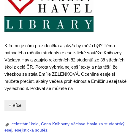
K čemu je nám prezident/ka a jaký/á by měl/a být? Téma
patnáctého ročníku studentské esejistické soutěže Knihovny
Václava Havla zaujalo rekordních 82 studentů ze 39 středních
škol z celé ČR. Porota vybrala nejlepší texty a nás těší, že
vítězkou se stala Emílie ZELENKOVÁ. Oceněné eseje si
můžete přečíst, aktéry večera prohlédnout a Emilčinu esej také
vyslechnout. Podívat se můžete na
» Více
celostátní kolo
,
Cena Knihovny Václava Havla za studentský
esej
,
esejistická soutěž