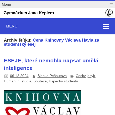
Menu
MENU
Archiv štítku:
Cena Knihovny Václava Havla za
studentský esej
ESEJE, které nemohla napsat umělá
inteligence
06.12.2024
Blanka Pešoutová
Český jazyk
,
Humanitní studia
,
Soutěže
,
Úspěchy studentů