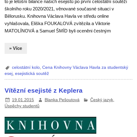
to je letošní bilance našich esejistů po první celostátní soutěži
školního roku 2020/2021, věnované současné situaci v
Bělorusku. Knihovna Václava Havla ve středu online
vyhlašovala, Eliška FOUKALOVÁ zvítězila a Viktorie
MATOLÍNOVÁ a Samuel ŠMÍD byli oceněni čestným
» Více
celostátní kolo
,
Cena Knihovny Václava Havla za studentský
esej
,
esejistická soutěž
Vítězní esejisté z Keplera
19.01.2015
Blanka Pešoutová
Český jazyk
,
Úspěchy studentů