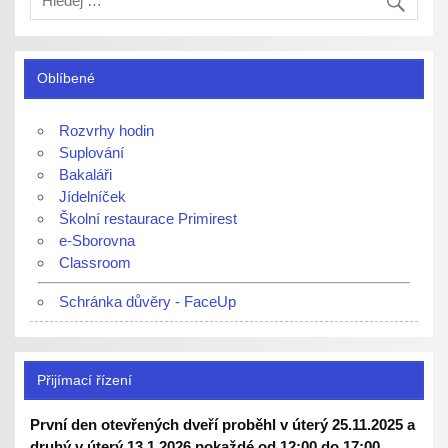
Oblíbené
Rozvrhy hodin
Suplování
Bakaláři
Jídelníček
Školní restaurace Primirest
e-Sborovna
Classroom
Schránka důvěry - FaceUp
Přijímací řízení
První den otevřených dveří proběhl v úterý 25.11.2025 a
druhý v úterý 13.1.2026 pokaždé od 12:00 do 17:00.