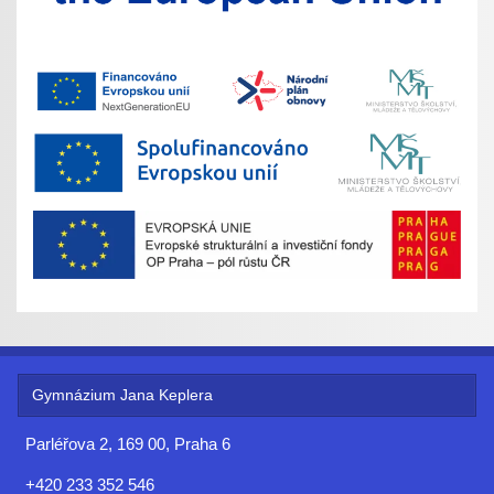
Gymnázium Jana Keplera
Parléřova 2, 169 00, Praha 6
+420 233 352 546