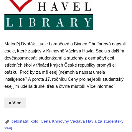
Metoděj Dvořák, Lucie Lamačová a Bianca Chuffartová napsali
eseje, které zaujaly v Knihovně Václava Havla. Spolu s dalšími
devětaosmdesáti studentkami a studenty z osmačtyřiceti
středních škol v třinácti krajích České republiky promýšleli
otázku: Proč by za mě esej (ne)mohla napsat umělá
inteligence? A porota 17. ročníku Ceny pro nejlepší studentský
esej jim udělila druhé, třetí a čtvrté místo!!! Více informací
» Více
celostátní kolo
,
Cena Knihovny Václava Havla za studentský
esej