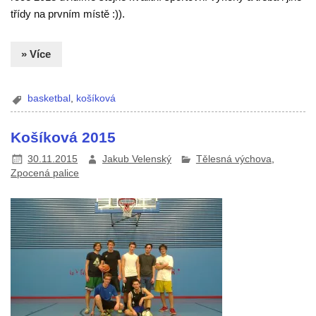
třídy na prvním místě :)).
» Více
basketbal
,
košíková
Košíková 2015
30.11.2015
Jakub Velenský
Tělesná výchova
,
Zpocená palice