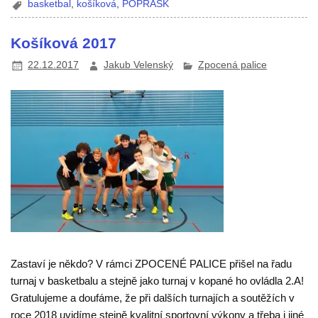
basketbal
,
košíková
,
POPRASK
Košíková 2017
22.12.2017
Jakub Velenský
Zpocená palice
Zastaví je někdo? V rámci ZPOCENÉ PALICE přišel na řadu
turnaj v basketbalu a stejně jako turnaj v kopané ho ovládla 2.A!
Gratulujeme a doufáme, že při dalších turnajích a soutěžích v
roce 2018 uvidíme stejně kvalitní sportovní výkony a třeba i jiné