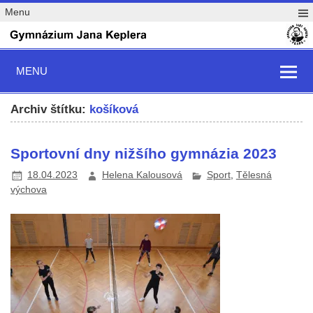
Menu
MENU
Archiv štítku:
košíková
Sportovní dny nižšího gymnázia 2023
18.04.2023
Helena Kalousová
Sport
,
Tělesná
výchova