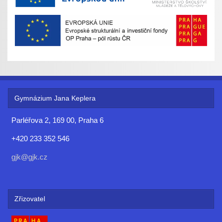
Gymnázium Jana Keplera
Parléřova 2, 169 00, Praha 6
+420 233 352 546
gjk@gjk.cz
Zřizovatel