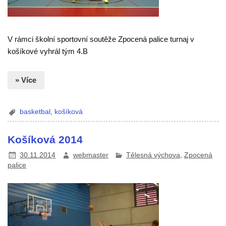
V rámci školní sportovní soutěže Zpocená palice turnaj v
košíkové vyhrál tým 4.B
» Více
basketbal
,
košíková
Košíková 2014
30.11.2014
webmaster
Tělesná výchova
,
Zpocená
palice