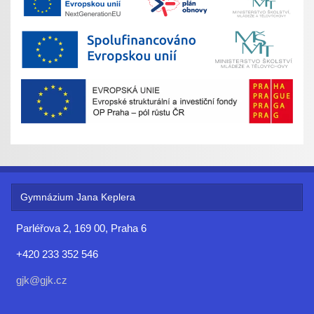
Gymnázium Jana Keplera
Parléřova 2, 169 00, Praha 6
+420 233 352 546
gjk@gjk.cz