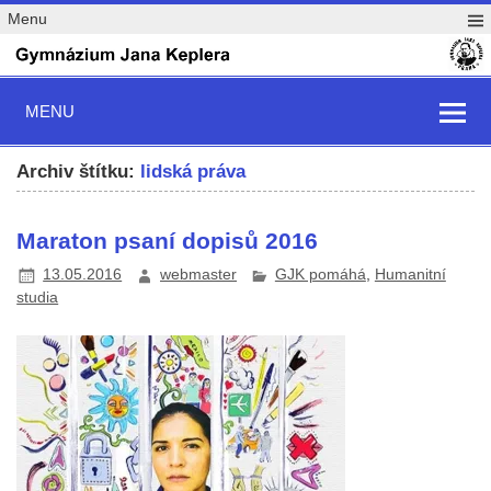
Menu
MENU
Archiv štítku:
lidská práva
Maraton psaní dopisů 2016
13.05.2016
webmaster
GJK pomáhá
,
Humanitní
studia