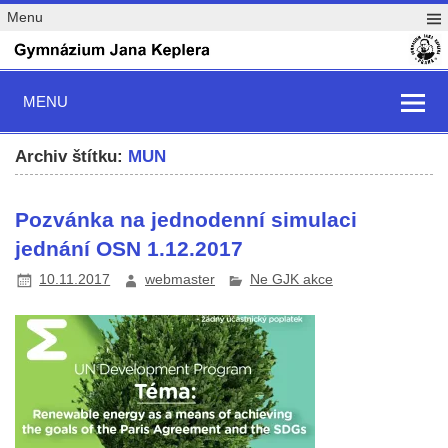
Menu
MENU
Archiv štítku:
MUN
Pozvánka na jednodenní simulaci
jednání OSN 1.12.2017
10.11.2017
webmaster
Ne GJK akce