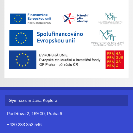
Gymnázium Jana Keplera
Parléřova 2, 169 00, Praha 6
+420 233 352 546