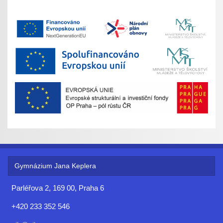
Gymnázium Jana Keplera
Parléřova 2, 169 00, Praha 6
+420 233 352 546