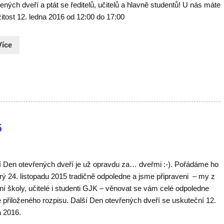
ených dveří a ptát se ředitelů, učitelů a hlavně studentů! U nás máte
žitost 12. ledna 2016 od 12:00 do 17:00
Více
5
í Den otevřených dveří je už opravdu za… dveřmi :-). Pořádáme ho
rý 24. listopadu 2015 tradičně odpoledne a jsme připraveni – my z
í školy, učitelé i studenti GJK – věnovat se vám celé odpoledne
 přiloženého rozpisu. Další Den otevřených dveří se uskuteční 12.
a 2016.