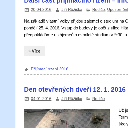
Další část přijímacího řízení – in
20.04.2016
Jiří Růžička
Rodiče
,
Upozorněn
Na základě vlastní volby přijdou zájemci o studium na GJ
pondělí 25. 4. 2016. Vstup do budovy je opět z ulice Hl
předpokládáme u zájemců o osmileté studium v 9:30, u 
» Více
Přijímací řízení 2016
Den otevřených dveří 12. 1. 2016
04.01.2016
Jiří Růžička
Rodiče
Už js
Term
škol