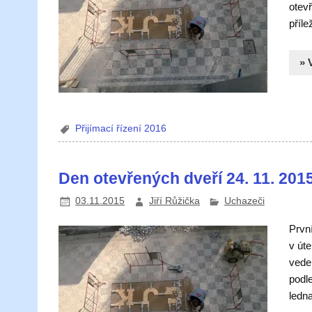
otevř
příle
» 
Přijímací řízení 2016
Den otevřených dveří 24. 11. 201
03.11.2015
Jiří Růžička
Uchazeči
Prvn
v úte
veden
podle
ledn