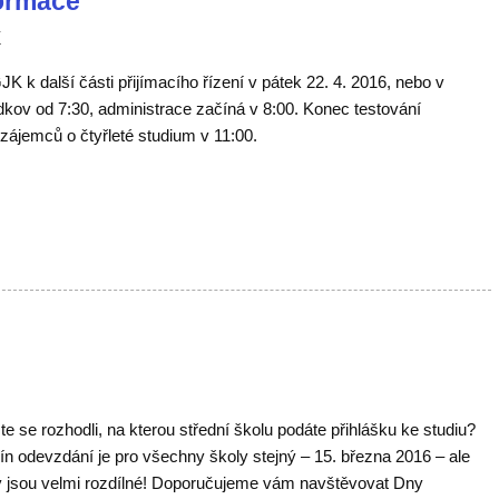
formace
í
K k další části přijímacího řízení v pátek 22. 4. 2016, nebo v
ádkov od 7:30, administrace začíná v 8:00. Konec testování
zájemců o čtyřleté studium v 11:00.
te se rozhodli, na kterou střední školu podáte přihlášku ke studiu?
ín odevzdání je pro všechny školy stejný – 15. března 2016 – ale
y jsou velmi rozdílné! Doporučujeme vám navštěvovat Dny