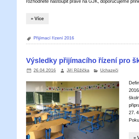
rozhodnete nastoupit právě na GJK, doporučujeme přinés
» Více
Přijímací řízení 2016
Výsledky přijímacího řízení pro š
26.04.2016
Jiří Růžička
Uchazeči
Defin
2016/
školn
přip
27. 4
Poku
» 